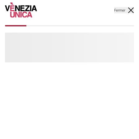
Fermer
“La période d'application de la
Contribution d'Accès a pris fin pour
l'année 2026.”